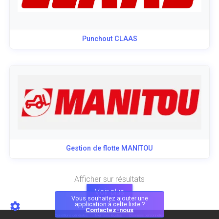
Punchout CLAAS
Gestion de flotte MANITOU
Afficher
sur
résultats
Voir plus
Vous souhaitez ajouter une
application à cette liste ?
Contactez-nous
Conditions générales
Mentions légales
Données personnelles