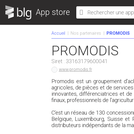
App store
Accueil
Nos partenaires
PROMODIS
PROMODIS
Siret :
33163179600041
www.promodis.fr
Promodis est un groupement d'ach
agricoles, de pièces et de services
innovantes, différenciatrices et de
finaux, professionnels de l'agricultur
C’est un réseau de 130 concessionn
Belgique, Luxembourg, Suisse et 
distributeurs indépendants de la m