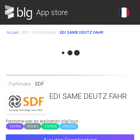
App store
Accueil
EDI
Constructeurs
EDI SAME DEUTZ FAHR
Partenaire :
SDF
EDI SAME DEUTZ FAHR
Fonctionne avec les applications blgCloud :
Ventes
Achats
Contrat
Articles