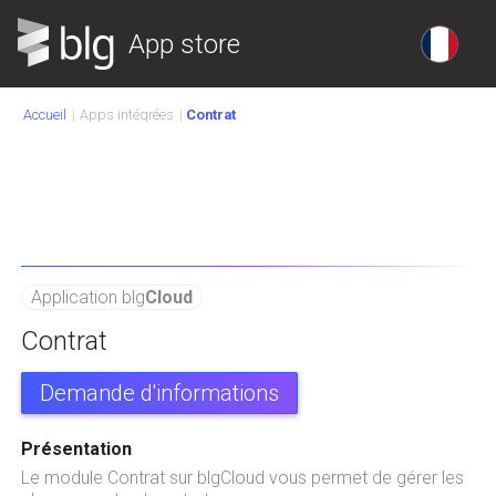
App store
Accueil
Apps intégrées
Contrat
Application blg
Cloud
Contrat
Demande d'informations
Présentation
Le module Contrat sur blgCloud vous permet de gérer les